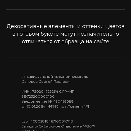
Декоративные элементы и оттенки цветов
в готовом букете могут незначительно
отличаться от образца на сайте
Индивидуальный предприниматель
Сатюков Сергей Павлович
ИНН : 720204729234 ОГРНИП:
319723200000100
Уведомление № 490465088
от 10.01.2019г. ИФНС по г.Тюмени №1
р/сч 40802810467100016710
Западно-Сибирское Отделение №8647