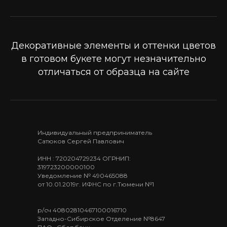
Декоративные элементы и оттенки цветов
в готовом букете могут незначительно
отличаться от образца на сайте
Индивидуальный предприниматель
Сатюков Сергей Павлович
ИНН : 720204729234 ОГРНИП:
319723200000100
Уведомление № 490465088
от 10.01.2019г. ИФНС по г.Тюмени №1
р/сч 40802810467100016710
Западно-Сибирское Отделение №8647