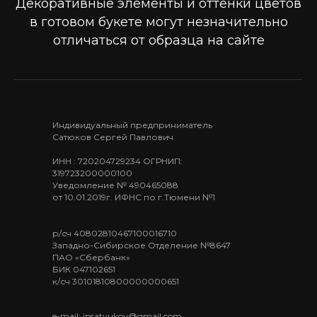
Декоративные элементы и оттенки цветов
в готовом букете могут незначительно
отличаться от образца на сайте
Индивидуальный предприниматель
Сатюков Сергей Павлович
ИНН : 720204729234 ОГРНИП:
319723200000100
Уведомление № 490465088
от 10.01.2019г. ИФНС по г.Тюмени №1
р/сч 40802810467100016710
Западно-Сибирское Отделение №8647
ПАО «Сбербанк»
БИК 047102651
к/сч 30101810800000000651
e-mail: ipsatyukov@gmail.com