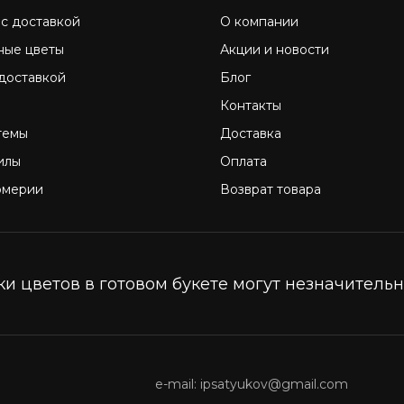
 с доставкой
О компании
ные цветы
Акции и новости
 доставкой
Блог
Контакты
темы
Доставка
илы
Оплата
омерии
Возврат товара
и цветов в готовом букете могут незначительно
e-mail: ipsatyukov@gmail.com