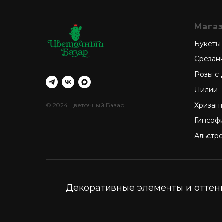
Мага
Букеты
Срезан
Розы с
Лилии
Хризан
© 2024 Цветочный Базар
Гипсоф
Альстр
Декоративные элементы и оттенк