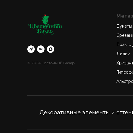
Мага
Букеты
Срезан
Розы с
Лилии
Хризан
© 2024 Цветочный Базар
Гипсоф
Альстр
Декоративные элементы и оттенк