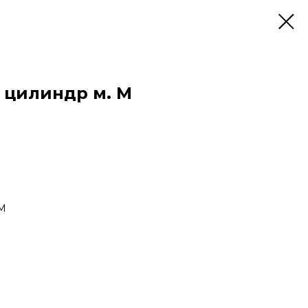
" цилиндр м. М
 М