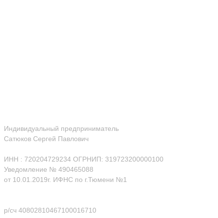
Индивидуальный предприниматель
Сатюков Сергей Павлович
ИНН : 720204729234 ОГРНИП: 319723200000100
Уведомление № 490465088
от 10.01.2019г. ИФНС по г.Тюмени №1
р/сч 40802810467100016710