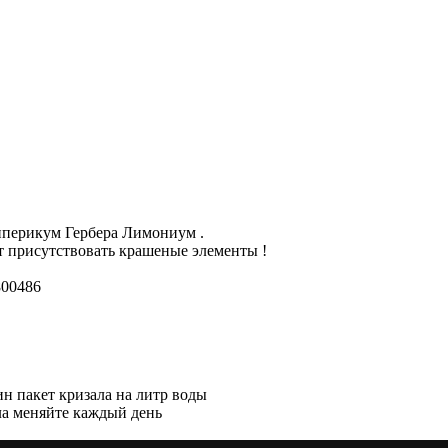
Гиперикум Гербера Лимониум .
т присутствовать крашеные элементы !
800486
ин пакет кризала на литр воды
ала меняйте каждый день