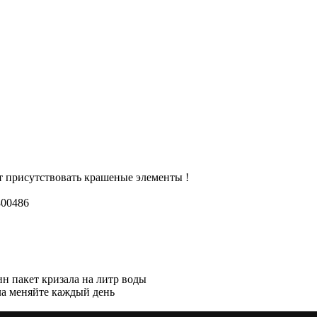
т присутствовать крашеные элементы !
800486
ин пакет кризала на литр воды
ала меняйте каждый день