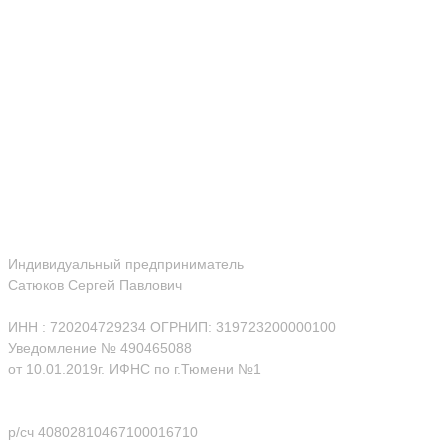
Индивидуальный предприниматель
Сатюков Сергей Павлович
ИНН : 720204729234 ОГРНИП: 319723200000100
Уведомление № 490465088
от 10.01.2019г. ИФНС по г.Тюмени №1
р/сч 40802810467100016710