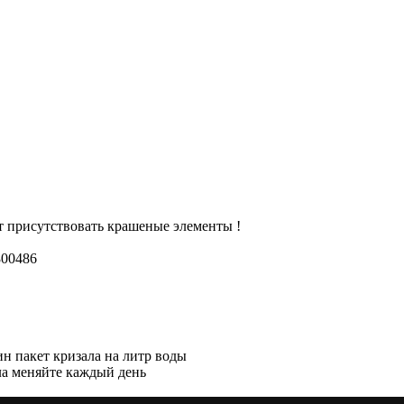
т присутствовать крашеные элементы !
800486
ин пакет кризала на литр воды
ала меняйте каждый день