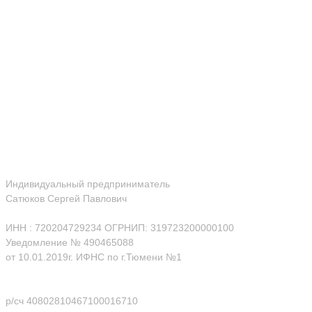
Индивидуальный предприниматель
Сатюков Сергей Павлович
ИНН : 720204729234 ОГРНИП: 319723200000100
Уведомление № 490465088
от 10.01.2019г. ИФНС по г.Тюмени №1
р/сч 40802810467100016710