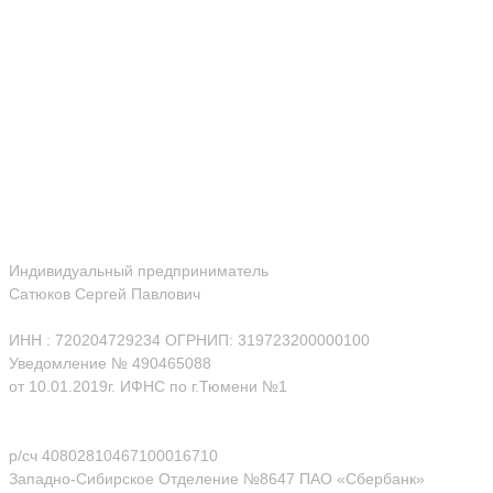
Индивидуальный предприниматель
Сатюков Сергей Павлович
ИНН : 720204729234 ОГРНИП: 319723200000100
Уведомление № 490465088
от 10.01.2019г. ИФНС по г.Тюмени №1
р/сч 40802810467100016710
Западно-Сибирское Отделение №8647 ПАО «Сбербанк»