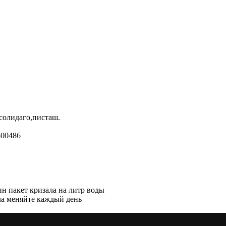
,солидаго,писташ.
800486
ин пакет кризала на литр воды
ала меняйте каждый день