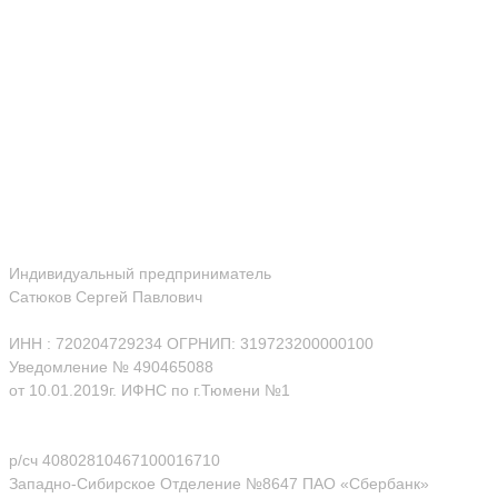
Индивидуальный предприниматель
Сатюков Сергей Павлович
ИНН : 720204729234 ОГРНИП: 319723200000100
Уведомление № 490465088
от 10.01.2019г. ИФНС по г.Тюмени №1
р/сч 40802810467100016710
Западно-Сибирское Отделение №8647 ПАО «Сбербанк»