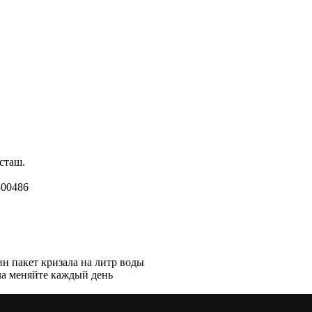
сташ.
800486
ин пакет кризала на литр воды
ала меняйте каждый день