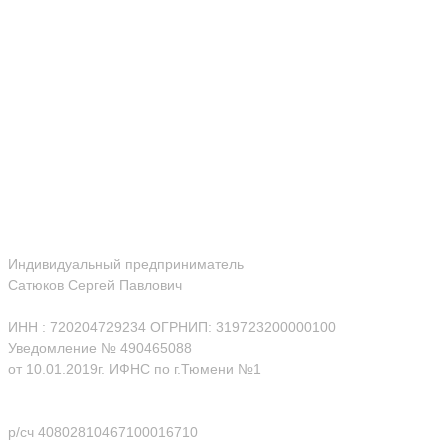
Индивидуальный предприниматель
Сатюков Сергей Павлович
ИНН : 720204729234 ОГРНИП: 319723200000100
Уведомление № 490465088
от 10.01.2019г. ИФНС по г.Тюмени №1
р/сч 40802810467100016710