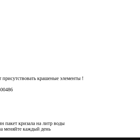
т присутствовать крашеные элементы !
800486
ин пакет кризала на литр воды
ала меняйте каждый день