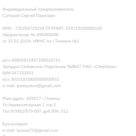
Индивидуальный предприниматель
Сатюков Сергей Павлович
ИНН : 720204729234 ОГРНИП: 319723200000100
Уведомление № 490465088
от 10.01.2019г. ИФНС по г.Тюмени №1
р/сч 40802810467100016710
Западно-Сибирское Отделение №8647 ПАО «Сбербанк»
БИК 047102651
к/сч 30101810800000000651
e-mail: ipsatyukov@gmail.com
Факт.адрес: 625017 г.Тюмень
Ул.Аккумуляторная 1 стр.3
Тел.8/3452/579-007 доб.004, 012
Бухгалтерия:
e-mail: buxsat72@gmail.com