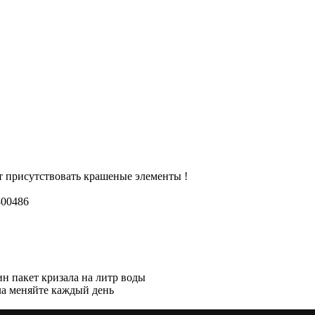
т присутствовать крашеные элементы !
800486
ин пакет кризала на литр воды
ала меняйте каждый день