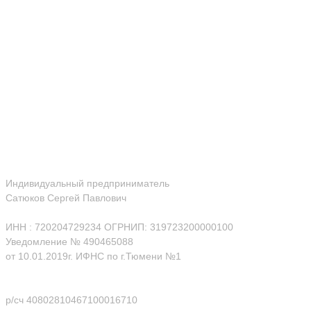
Индивидуальный предприниматель
Сатюков Сергей Павлович
ИНН : 720204729234 ОГРНИП: 319723200000100
Уведомление № 490465088
от 10.01.2019г. ИФНС по г.Тюмени №1
р/сч 40802810467100016710