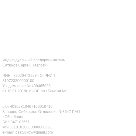
Индивидуальный предприниматель
Сатюков Сергей Павлович
ИНН : 720204729234 ОГРНИП:
319723200000100
Уведомление № 490465088
от 10.01.2019г. ИФНС по г.Тюмени №1
р/сч 40802810467100016710
Западно-Сибирское Отделение №8647 ПАО
«Сбербанк»
БИК 047102651
к/сч 30101810800000000651
e-mail: ipsatyukov@gmail.com