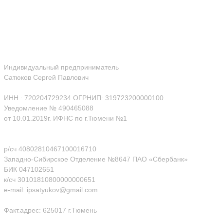
Индивидуальный предприниматель
Сатюков Сергей Павлович
ИНН : 720204729234 ОГРНИП: 319723200000100
Уведомление № 490465088
от 10.01.2019г. ИФНС по г.Тюмени №1
р/сч 40802810467100016710
Западно-Сибирское Отделение №8647 ПАО «Сбербанк»
БИК 047102651
к/сч 30101810800000000651
e-mail: ipsatyukov@gmail.com
Факт.адрес: 625017 г.Тюмень