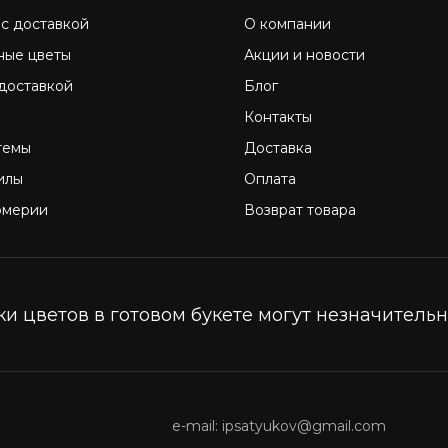
 с доставкой
О компании
ные цветы
Акции и новости
 доставкой
Блог
Контакты
темы
Доставка
илы
Оплата
омерии
Возврат товара
и цветов в готовом букете могут незначительно
e-mail: ipsatyukov@gmail.com