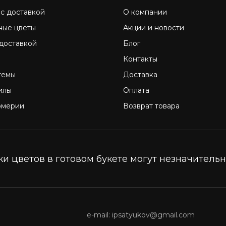
 с доставкой
О компании
ные цветы
Акции и новости
 доставкой
Блог
Контакты
темы
Доставка
илы
Оплата
омерии
Возврат товара
и цветов в готовом букете могут незначительно
e-mail: ipsatyukov@gmail.com