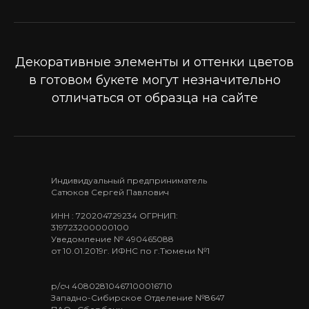
Декоративные элементы и оттенки цветов
в готовом букете могут незначительно
отличаться от образца на сайте
Индивидуальный предприниматель
Сатюков Сергей Павлович
ИНН : 720204729234 ОГРНИП:
319723200000100
Уведомление № 490465088
от 10.01.2019г. ИФНС по г.Тюмени №1
р/сч 40802810467100016710
Западно-Сибирское Отделение №8647