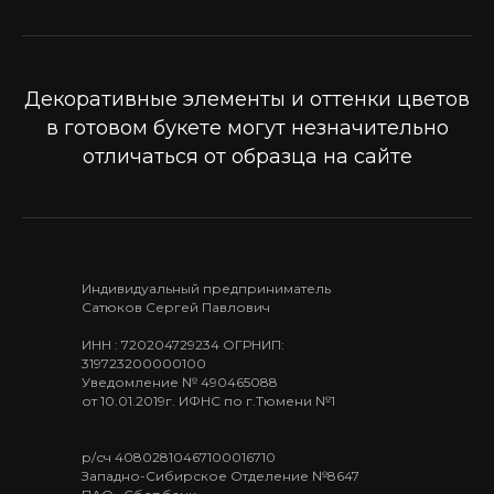
Декоративные элементы и оттенки цветов
в готовом букете могут незначительно
отличаться от образца на сайте
Индивидуальный предприниматель
Сатюков Сергей Павлович
ИНН : 720204729234 ОГРНИП:
319723200000100
Уведомление № 490465088
от 10.01.2019г. ИФНС по г.Тюмени №1
р/сч 40802810467100016710
Западно-Сибирское Отделение №8647