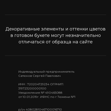
Декоративные элементы и оттенки цветов
в готовом букете могут незначительно
отличаться от образца на сайте
Индивидуальный предприниматель
Сатюков Сергей Павлович
ИНН : 720204729234 ОГРНИП:
319723200000100
Уведомление № 490465088
от 10.01.2019г. ИФНС по г.Тюмени №1
р/сч 40802810467100016710